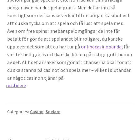
pengar även när du spelar gratis. Men det är inte så
konstigt som det kanske verkar till en början. Casinot vill
att du ska tycka om att spela och få lust att spela mer.
Även om free spins innebär spelomgångar de inte får
betalt för gör de att spelandet blir roligare, du kanske
upplever det som att du har tur på
onlinecasinopanda
, får
vinster helt gratis och kanske blir du på riktigt gott humör
av det. Allt det är saker som gör att chanserna ökar för att
du ska stanna på casinot och spela mer – vilket i slutändan
är något casinon tjänar på.
read more
Categories:
Casino
,
Spelare