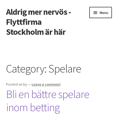
Aldrig mer nervös -
Skip
Skip
Menu
to
to
Flyttfirma
navigation
content
Stockholm är här
Home
Börja skriva! (Och publicera)
Category:
Spelare
Fast eller progressiv jackpot på casino online?
Posted on
by
—
Leave a comment
Hur man förbereder sig för husmålning
Bli en bättre spelare
Insikter om rörliga trender i Stockholm
inom betting
Målare som skapar helhet och detaljer med precision